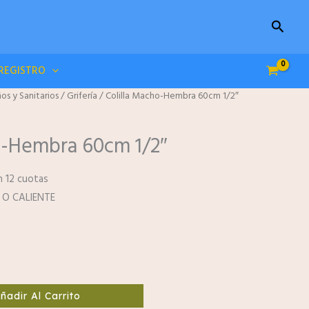
Buscar
/REGISTRO
os y Sanitarios
/
Grifería
/ Colilla Macho-Hembra 60cm 1/2″
o-Hembra 60cm 1/2″
n 12 cuotas
 O CALIENTE
ñadir Al Carrito