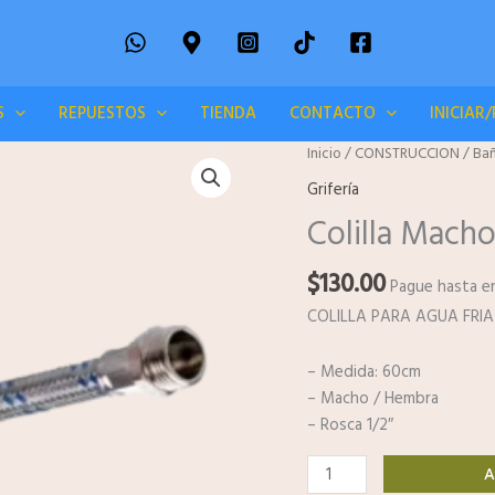
S
REPUESTOS
TIENDA
CONTACTO
INICIAR
Colilla
Inicio
/
CONSTRUCCION
/
Bañ
Macho-
Grifería
Hembra
Colilla Mach
60cm
1/2"
$
130.00
cantidad
Pague hasta e
COLILLA PARA AGUA FRIA
– Medida: 60cm
– Macho / Hembra
– Rosca 1/2″
A