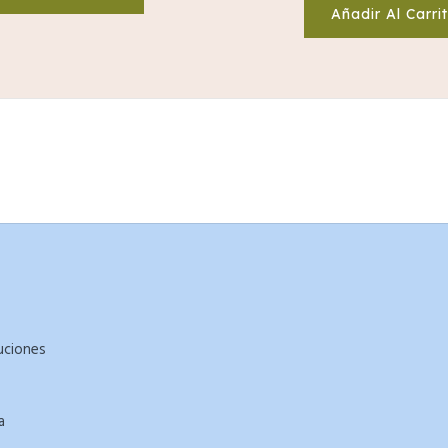
Añadir Al Carri
uciones
a