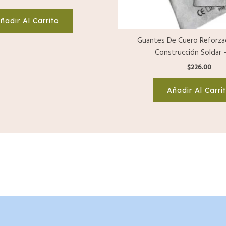
ñadir Al Carrito
Guantes De Cuero Reforza
Construcción Soldar 
$
226.00
Añadir Al Carri