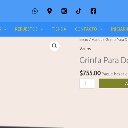
S
REPUESTOS
TIENDA
CONTACTO
INICIAR
Grinfa
Inicio
/
Varios
/ Grinfa Para D
Para
Varios
Doblar
Grinfa Para D
Hierro
10
$
755.00
Y
Pague hasta e
12mm
A
cantidad