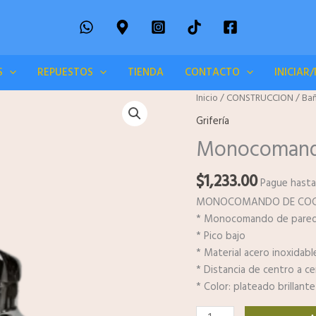
S
REPUESTOS
TIENDA
CONTACTO
INICIAR
Monocomando
Inicio
/
CONSTRUCCION
/
Bañ
Grifo
Grifería
Cocina
Monocomando 
Pared
Pico
$
1,233.00
Bajo
Pague hasta
cantidad
MONOCOMANDO DE COCI
* Monocomando de pare
* Pico bajo
* Material acero inoxidabl
* Distancia de centro a c
* Color: plateado brillante