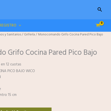
Buscar
/REGISTRO
os y Sanitarios
/
Grifería
/ Monocomando Grifo Cocina Pared Pico Bajo
Grifo Cocina Pared Pico Bajo
 en 12 cuotas
NA PICO BAJO WICO
d
e
entro 15 cm