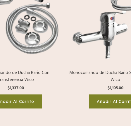
ando de Ducha Baño Con
Monocomando de Ducha Baño Si
ransferencia Wico
Wico
$
1,337.00
$
1,105.00
ñadir Al Carrito
Añadir Al Carri