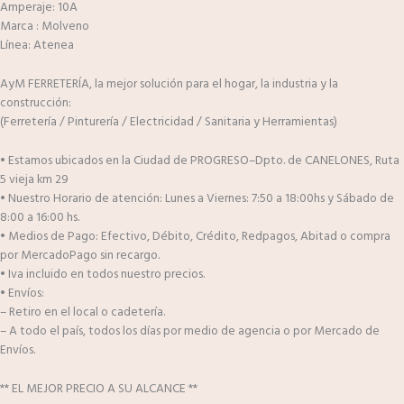
Amperaje: 10A
Marca : Molveno
Línea: Atenea
AyM FERRETERÍA, la mejor solución para el hogar, la industria y la
construcción:
(Ferretería / Pinturería / Electricidad / Sanitaria y Herramientas)
• Estamos ubicados en la Ciudad de PROGRESO–Dpto. de CANELONES, Ruta
5 vieja km 29
• Nuestro Horario de atención: Lunes a Viernes: 7:50 a 18:00hs y Sábado de
8:00 a 16:00 hs.
• Medios de Pago: Efectivo, Débito, Crédito, Redpagos, Abitad o compra
por MercadoPago sin recargo.
• Iva incluido en todos nuestro precios.
• Envíos:
– Retiro en el local o cadetería.
– A todo el país, todos los días por medio de agencia o por Mercado de
Envíos.
** EL MEJOR PRECIO A SU ALCANCE **